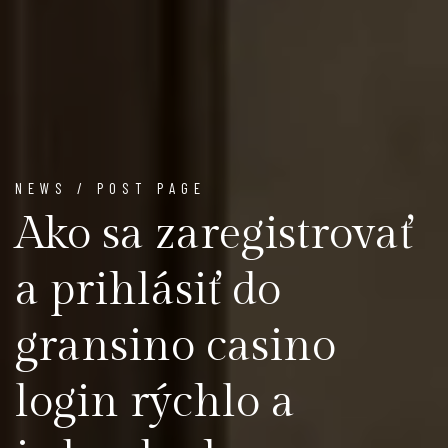
NEWS / POST PAGE
Ako sa zaregistrovať
a prihlásiť do
gransino casino
login rýchlo a