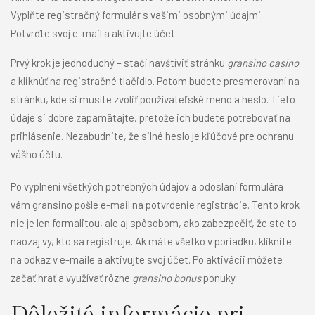
Vyplňte registračný formulár s vašimi osobnými údajmi.
Potvrďte svoj e-mail a aktivujte účet.
Prvý krok je jednoduchý – stačí navštíviť stránku
gransino casino
a kliknúť na registračné tlačidlo. Potom budete presmerovaní na
stránku, kde si musíte zvoliť používateľské meno a heslo. Tieto
údaje si dobre zapamätajte, pretože ich budete potrebovať na
prihlásenie. Nezabudnite, že silné heslo je kľúčové pre ochranu
vášho účtu.
Po vyplnení všetkých potrebných údajov a odoslaní formulára
vám gransino pošle e-mail na potvrdenie registrácie. Tento krok
nie je len formalitou, ale aj spôsobom, ako zabezpečiť, že ste to
naozaj vy, kto sa registruje. Ak máte všetko v poriadku, kliknite
na odkaz v e-maile a aktivujte svoj účet. Po aktivácii môžete
začať hrať a využívať rôzne
gransino bonus
ponuky.