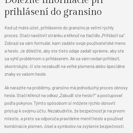
Dôležité informácie pri
prihlásení do gransino
Keď už máte účet, prihlásenie do gransino je veľmi rýchly
proces. Stačí navštíviť stránku a kliknúť na tlačidlo „Prihlásiť sa“.
Zobrazí sa vám formulár, kam zadáte svoje používateľské meno
a heslo. Je dôležité, aby ste tieto údaje zadali správne, aby ste
sa vyhli problémom s prihlásením. Ak sa vám nedarí prihlásiť,
skontrolujte, či ste nezabudli na veľké písmená alebo špeciálne
znaky vo vašom hesle.
Ak narazíte na problémy, gransino má jednoduchý proces obnovy
hesla. Stačí kliknúť na odkaz „Zabudli ste heslo?“ a postupovať
podľa pokynov. Týmto spôsobom si môžete rýchlo obnoviť
prístup k svojmu účtu. Nezabudnite, že bezpečnosť je na prvom
mieste, a preto sa odporúča pravidelne meniť heslo a používať
kombinácie písmen, čísel a symbolov na zvýšenie bezpečnosti.