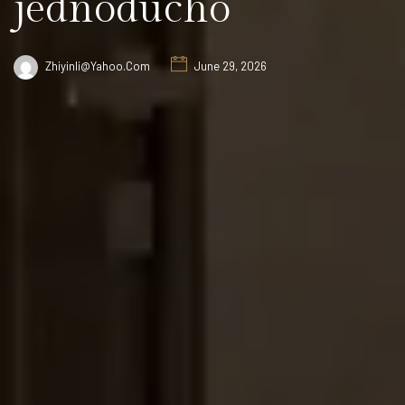
jednoducho
Zhiyinli@yahoo.com
June 29, 2026