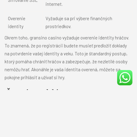
Šifrovanie SSL
internet.
Overenie
Vyžaduje sa pri výbere finančných
identity
prostriedkov.
Okrem toho, gransino casino vyžaduje overenie identity hráčov.
To znamená, že po registrácii budete musieť predložiť doklady
na potvrdenie vašej identity a veku. Toto je štandardný postup,
ktorý pomáha chrániť hráčov a zabezpečuje, že nezletilé osoby
nemôžu hrať. Akonáhle je vaša identita overená, môžete sa
pokojne prihlásiť a užívať si hry.
Časté problémy s
prihlásením do gransino a
ich riešenia
Aj keď je prihlásenie do gransino väčšinou bezproblémové,