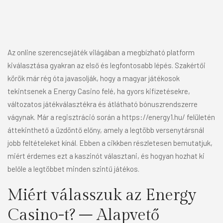
Az online szerencsejáték világában a megbízható platform
kiválasztása gyakran az első és legfontosabb lépés. Szakértői
körök már rég óta javasolják, hogy a magyar játékosok
tekintsenek a Energy Casino felé, ha gyors kifizetésekre,
változatos játékválasztékra és átlátható bónuszrendszerre
vágynak. Már a regisztráció során a https://energy1.hu/ felületén
áttekinthető a üzdöntő előny, amely a legtöbb versenytársnál
jobb feltételeket kínál. Ebben a cikkben részletesen bemutatjuk,
miért érdemes ezt a kaszinót választani, és hogyan hozhat ki
belőle a legtöbbet minden szintű játékos.
Miért válasszuk az Energy
Casino-t? – Alapvető