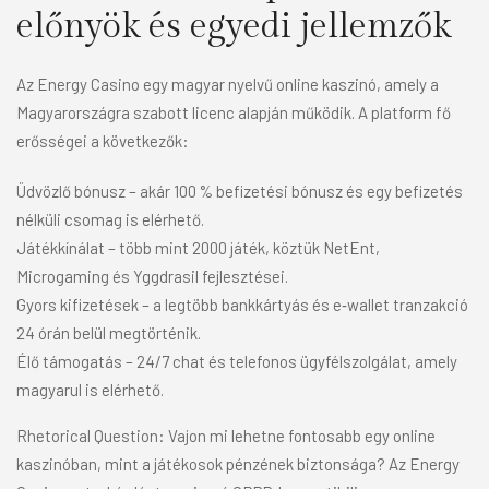
előnyök és egyedi jellemzők
Az Energy Casino egy magyar nyelvű online kaszinó, amely a
Magyarországra szabott licenc alapján működik. A platform fő
erősségei a következők:
Üdvözlő bónusz – akár 100 % befizetési bónusz és egy befizetés
nélküli csomag is elérhető.
Játékkínálat – több mint 2000 játék, köztük NetEnt,
Microgaming és Yggdrasil fejlesztései.
Gyors kifizetések – a legtöbb bankkártyás és e‑wallet tranzakció
24 órán belül megtörténik.
Élő támogatás – 24/7 chat és telefonos ügyfélszolgálat, amely
magyarul is elérhető.
Rhetorical Question: Vajon mi lehetne fontosabb egy online
kaszinóban, mint a játékosok pénzének biztonsága? Az Energy