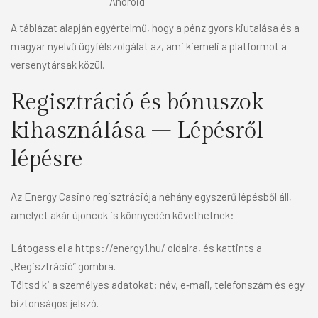
Android
A táblázat alapján egyértelmű, hogy a pénz gyors kiutalása és a
magyar nyelvű ügyfélszolgálat az, ami kiemeli a platformot a
versenytársak közül.
Regisztráció és bónuszok
kihasználása – Lépésről
lépésre
Az Energy Casino regisztrációja néhány egyszerű lépésből áll,
amelyet akár újoncok is könnyedén követhetnek:
Látogass el a https://energy1.hu/ oldalra, és kattints a
„Regisztráció” gombra.
Töltsd ki a személyes adatokat: név, e‑mail, telefonszám és egy
biztonságos jelszó.