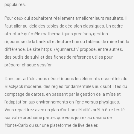
populaires.
Pour ceux qui souhaitent réellement améliorer leurs résultats, il
faut aller au-delà des tables de décision classiques. Un cadre
structuré qui mêle mathématiques précises, gestion
rigoureuse de la bankroll et lecture fine du tableau de mise fait la
différence. Le site
https://gunnars.fr/
propose, entre autres,
des outils de suivi et des fiches de référence utiles pour
préparer chaque session.
Dans cet article, nous décortiquons les éléments essentiels du
Blackjack moderne, des règles fondamentales aux subtilités du
comptage de cartes, en passant par la gestion de la mise et
l’adaptation aux environnements en ligne versus physiques.
Vous repartirez avec un plan d’action détaillé, prêt à être testé
sur votre prochaine partie, que vous jouiez au casino de
Monte‑Carlo ou sur une plateforme de live dealer.