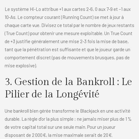
Le système Hi‑Lo attribue +1 aux cartes 2‑6, 0 aux 7‑9 et –1 aux
10‑As. Le compteur courant (Running Count) se met à jour à
chaque carte vue. Divisez ce total par le nombre de jeux restants
(True Count) pour obtenir une mesure exploitable. Un True Count
de +3 justifie généralement une mise 2‑3 fois la mise de base,
tant que la pénétration est suffisante et que le joueur garde un
comportement discret (pas de mouvements brusques, pas de
mise explosive).
3. Gestion de la Bankroll : Le
Pilier de la Longévité
Une bankroll bien gérée transforme le Blackjack en une activité
durable. La règle d’or la plus simple : ne jamais miser plus de 1 %
de votre capital total sur une seule main. Pour un joueur
disposant de 2 000 €, la mise maximale serait de 20 €.