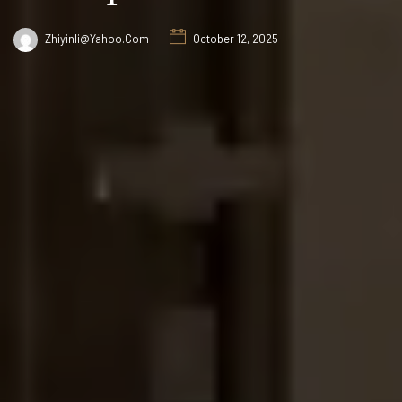
Zhiyinli@yahoo.com
October 12, 2025