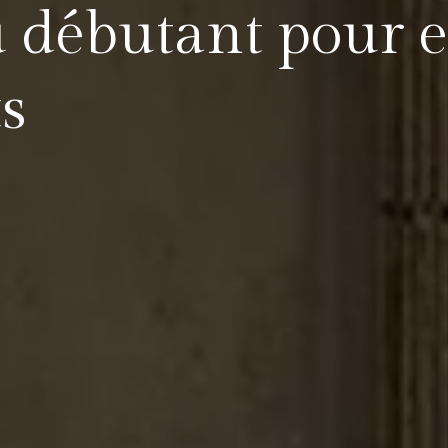
 débutant pour e
ts