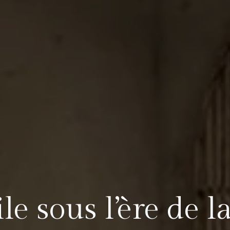
e sous l’ère de l