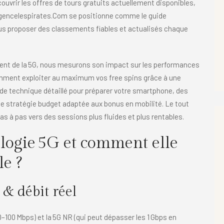
ouvrir les offres de tours gratuits actuellement disponibles,
Agencelespirates.Com se positionne comme le guide
us proposer des classements fiables et actualisés chaque
ment de la 5G, nous mesurons son impact sur les performances
mment exploiter au maximum vos free spins grâce à une
ide technique détaillé pour préparer votre smartphone, des
ne stratégie budget adaptée aux bonus en mobilité. Le tout
 à pas vers des sessions plus fluides et plus rentables.
ologie 5G et comment elle
le ?
 & débit réel
–100 Mbps) et la 5G NR (qui peut dépasser les 1 Gbps en