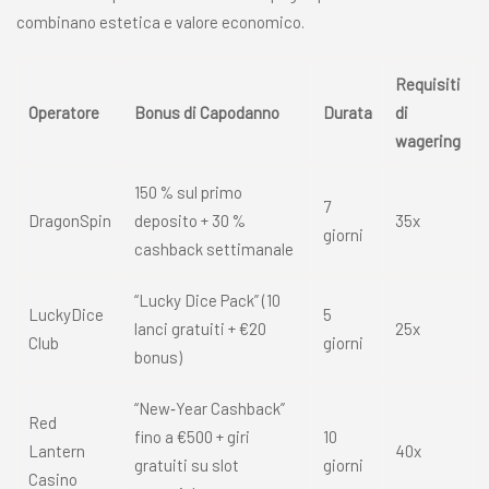
combinano estetica e valore economico.
Requisiti
Operatore
Bonus di Capodanno
Durata
di
wagering
150 % sul primo
7
DragonSpin
deposito + 30 %
35x
giorni
cashback settimanale
“Lucky Dice Pack” (10
LuckyDice
5
lanci gratuiti + €20
25x
Club
giorni
bonus)
“New‑Year Cashback”
Red
fino a €500 + giri
10
Lantern
40x
gratuiti su slot
giorni
Casino