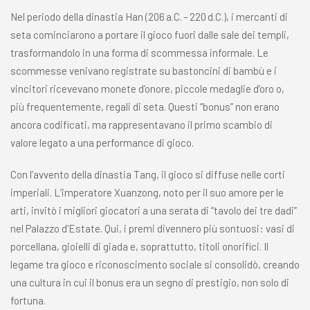
Nel periodo della dinastia Han (206 a.C. – 220 d.C.), i mercanti di
seta cominciarono a portare il gioco fuori dalle sale dei templi,
trasformandolo in una forma di scommessa informale. Le
scommesse venivano registrate su bastoncini di bambù e i
vincitori ricevevano monete d’onore, piccole medaglie d’oro o,
più frequentemente, regali di seta. Questi “bonus” non erano
ancora codificati, ma rappresentavano il primo scambio di
valore legato a una performance di gioco.
Con l’avvento della dinastia Tang, il gioco si diffuse nelle corti
imperiali. L’imperatore Xuanzong, noto per il suo amore per le
arti, invitò i migliori giocatori a una serata di “tavolo dei tre dadi”
nel Palazzo d’Estate. Qui, i premi divennero più sontuosi: vasi di
porcellana, gioielli di giada e, soprattutto, titoli onorifici. Il
legame tra gioco e riconoscimento sociale si consolidò, creando
una cultura in cui il bonus era un segno di prestigio, non solo di
fortuna.