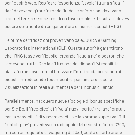
per i casinò web. Replicare l’esperienza “tavolo” fu una sfida: i
dadi dovevano girare in modo fluido, le animazioni dovevano
trasmettere la sensazione di un tavolo reale, e il risultato doveva
essere certificato da un generatore di numeri casuali (RNG).
Le prime certificazioni provenivano da eCOGRA e Gaming
Laboratories International (GLI). Queste autorità garantirono
che l’RNG fosse verificabile, creando fiducia nei giocatori che
temevano truffe. Con la diffusione dei dispositivi mobili, le
piattaforme dovettero ottimizzare l’interfaccia per schermi
piccoli, introducendo touch‑control per lanciare i dadi e
visualizzazioni in realtà aumentata per i “bonus di lancio”.
Parallelamente, nacquero nuove tipologie di bonus specifiche
per Sic Bo. Il “free‑dice” offriva ai nuovi iscritti tre lanci gratuiti,
con la possibilità di vincere crediti se la somma superava 10. Il
“match‑play” prevedeva un raddoppio del deposito fino a €200,
ma con un requisito di wagering di 30x. Queste offerte erano