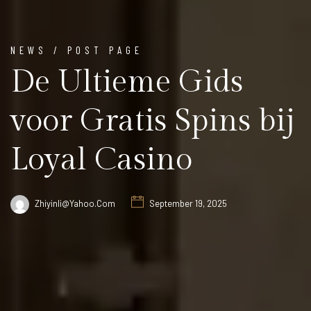
NEWS / POST PAGE
De Ultieme Gids
voor Gratis Spins bij
Loyal Casino
Zhiyinli@yahoo.com
September 19, 2025