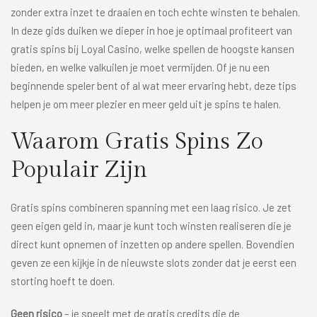
zonder extra inzet te draaien en toch echte winsten te behalen.
In deze gids duiken we dieper in hoe je optimaal profiteert van
gratis spins bij Loyal Casino, welke spellen de hoogste kansen
bieden, en welke valkuilen je moet vermijden. Of je nu een
beginnende speler bent of al wat meer ervaring hebt, deze tips
helpen je om meer plezier en meer geld uit je spins te halen.
Waarom Gratis Spins Zo
Populair Zijn
Gratis spins combineren spanning met een laag risico. Je zet
geen eigen geld in, maar je kunt toch winsten realiseren die je
direct kunt opnemen of inzetten op andere spellen. Bovendien
geven ze een kijkje in de nieuwste slots zonder dat je eerst een
storting hoeft te doen.
Geen risico
– je speelt met de gratis credits die de