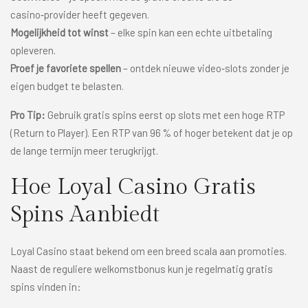
casino‑provider heeft gegeven.
Mogelijkheid tot winst
– elke spin kan een echte uitbetaling
opleveren.
Proef je favoriete spellen
– ontdek nieuwe video‑slots zonder je
eigen budget te belasten.
Pro Tip:
Gebruik gratis spins eerst op slots met een hoge RTP
(Return to Player). Een RTP van 96 % of hoger betekent dat je op
de lange termijn meer terugkrijgt.
Hoe Loyal Casino Gratis
Spins Aanbiedt
Loyal Casino staat bekend om een breed scala aan promoties.
Naast de reguliere welkomstbonus kun je regelmatig gratis
spins vinden in: