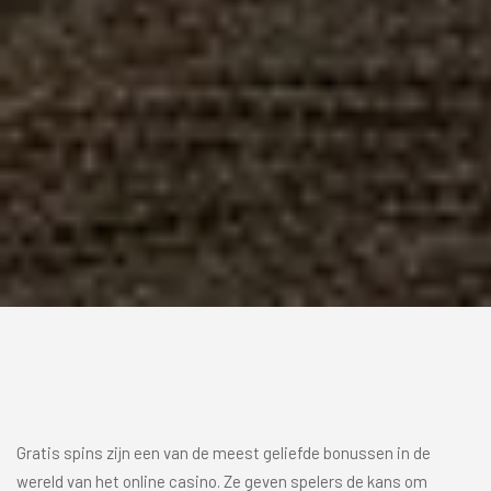
Gratis spins zijn een van de meest geliefde bonussen in de
wereld van het online casino. Ze geven spelers de kans om