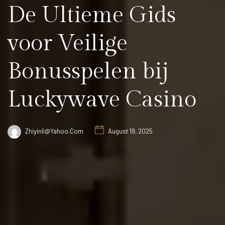
De Ultieme Gids
voor Veilige
Bonusspelen bij
Luckywave Casino
Zhiyinli@yahoo.com
August 19, 2025