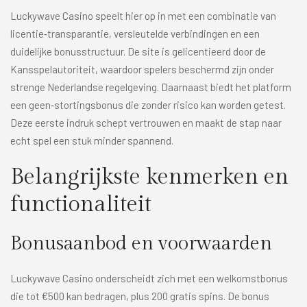
Luckywave Casino speelt hier op in met een combinatie van
licentie‑transparantie, versleutelde verbindingen en een
duidelijke bonusstructuur. De site is gelicentieerd door de
Kansspelautoriteit, waardoor spelers beschermd zijn onder
strenge Nederlandse regelgeving. Daarnaast biedt het platform
een geen‑stortingsbonus die zonder risico kan worden getest.
Deze eerste indruk schept vertrouwen en maakt de stap naar
echt spel een stuk minder spannend.
Belangrijkste kenmerken en
functionaliteit
Bonusaanbod en voorwaarden
Luckywave Casino onderscheidt zich met een welkomstbonus
die tot €500 kan bedragen, plus 200 gratis spins. De bonus