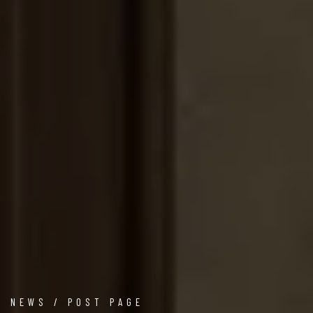
NEWS / POST PAGE