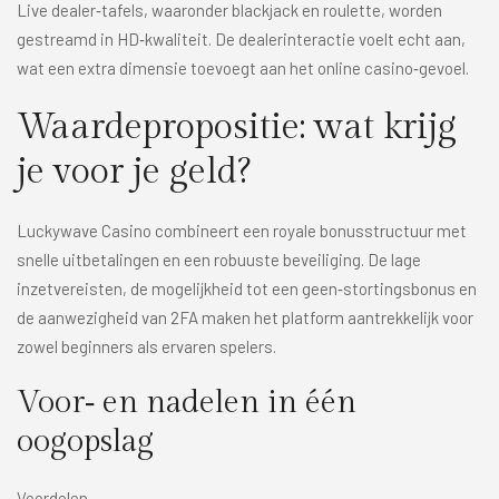
Live dealer‑tafels, waaronder blackjack en roulette, worden
gestreamd in HD‑kwaliteit. De dealerinteractie voelt echt aan,
wat een extra dimensie toevoegt aan het online casino‑gevoel.
Waardepropositie: wat krijg
je voor je geld?
Luckywave Casino combineert een royale bonusstructuur met
snelle uitbetalingen en een robuuste beveiliging. De lage
inzetvereisten, de mogelijkheid tot een geen‑stortingsbonus en
de aanwezigheid van 2FA maken het platform aantrekkelijk voor
zowel beginners als ervaren spelers.
Voor‑ en nadelen in één
oogopslag
Voordelen