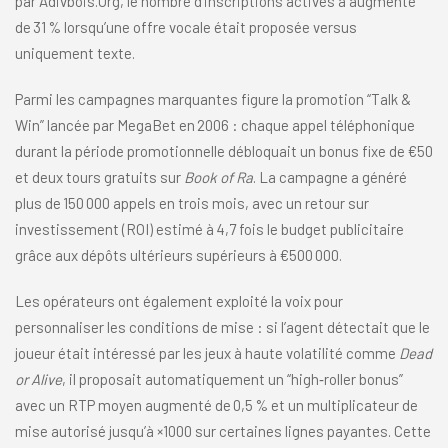
par Adivbois.Org, le nombre d’inscriptions actives a augmenté
de 31 % lorsqu’une offre vocale était proposée versus
uniquement texte.
Parmi les campagnes marquantes figure la promotion “Talk &
Win” lancée par MegaBet en 2006 : chaque appel téléphonique
durant la période promotionnelle débloquait un bonus fixe de €50
et deux tours gratuits sur
Book of Ra
. La campagne a généré
plus de 150 000 appels en trois mois, avec un retour sur
investissement (ROI) estimé à 4,7 fois le budget publicitaire
grâce aux dépôts ultérieurs supérieurs à €500 000.
Les opérateurs ont également exploité la voix pour
personnaliser les conditions de mise : si l’agent détectait que le
joueur était intéressé par les jeux à haute volatilité comme
Dead
or Alive
, il proposait automatiquement un “high‑roller bonus”
avec un RTP moyen augmenté de 0,5 % et un multiplicateur de
mise autorisé jusqu’à ×1000 sur certaines lignes payantes. Cette