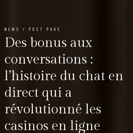
NEWS / POST PAGE
Des bonus aux
conversations :
l’histoire du chat en
direct qui a
révolutionné les
casinos en ligne