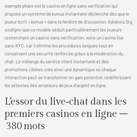
exemple phare est le
casino en ligne sans verification
qui
propose un système de bonus instantané déclenché dès que le
joueur écrit « bonus » dans la fenêtre de discussion. Adivbois.Org
souligne que ce modèle séduit particulièrement les joueurs
recherchant un casino sans verification, voire un casino live
sans KYC, car il élimine les procédures longues tout en
conservant une sécurité renforcée grâce à la modération du
chat. Le mélange du service client instantané et des
promotions ciblées crée ainsi une dynamique où chaque
interaction peut se transformer en gain potentiel, redéfinissant
les attentes des amateurs de jeux d’argent en ligne.
L’essor du live‑chat dans les
premiers casinos en ligne –
380 mots