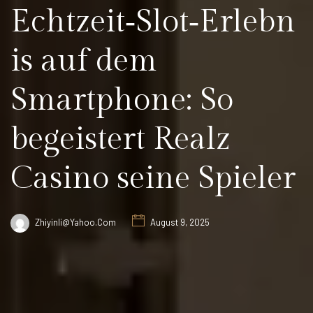
Echtzeit‑Slot‑Erlebn
is auf dem
Smartphone: So
begeistert Realz
Casino seine Spieler
Zhiyinli@yahoo.com
August 9, 2025