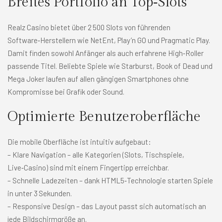
Breites Portfolio an Top‑Slots
Realz Casino bietet über 2 500 Slots von führenden
Software‑Herstellern wie NetEnt, Play’n GO und Pragmatic Play.
Damit finden sowohl Anfänger als auch erfahrene High‑Roller
passende Titel. Beliebte Spiele wie Starburst, Book of Dead und
Mega Joker laufen auf allen gängigen Smartphones ohne
Kompromisse bei Grafik oder Sound.
Optimierte Benutzeroberfläche
Die mobile Oberfläche ist intuitiv aufgebaut:
– Klare Navigation – alle Kategorien (Slots, Tischspiele,
Live‑Casino) sind mit einem Fingertipp erreichbar.
– Schnelle Ladezeiten – dank HTML5‑Technologie starten Spiele
in unter 3 Sekunden.
– Responsive Design – das Layout passt sich automatisch an
jede Bildschirmgröße an.