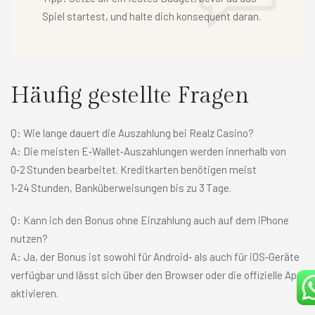
Spiel startest, und halte dich konsequent daran.
Häufig gestellte Fragen
Q: Wie lange dauert die Auszahlung bei Realz Casino?
A: Die meisten E‑Wallet‑Auszahlungen werden innerhalb von
0‑2 Stunden bearbeitet. Kreditkarten benötigen meist
1‑24 Stunden, Banküberweisungen bis zu 3 Tage.
Q: Kann ich den Bonus ohne Einzahlung auch auf dem iPhone
nutzen?
A: Ja, der Bonus ist sowohl für Android‑ als auch für iOS‑Geräte
verfügbar und lässt sich über den Browser oder die offizielle App
aktivieren.