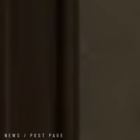
NEWS / POST PAGE