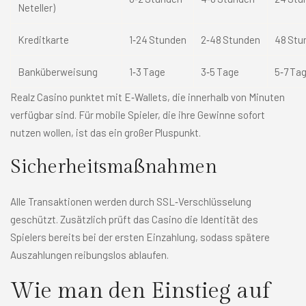
Neteller)
Kreditkarte
1‑24 Stunden
2‑48 Stunden
48 Stu
Banküberweisung
1‑3 Tage
3‑5 Tage
5‑7 Ta
Realz Casino punktet mit E‑Wallets, die innerhalb von Minuten
verfügbar sind. Für mobile Spieler, die ihre Gewinne sofort
nutzen wollen, ist das ein großer Pluspunkt.
Sicherheitsmaßnahmen
Alle Transaktionen werden durch SSL‑Verschlüsselung
geschützt. Zusätzlich prüft das Casino die Identität des
Spielers bereits bei der ersten Einzahlung, sodass spätere
Auszahlungen reibungslos ablaufen.
Wie man den Einstieg auf