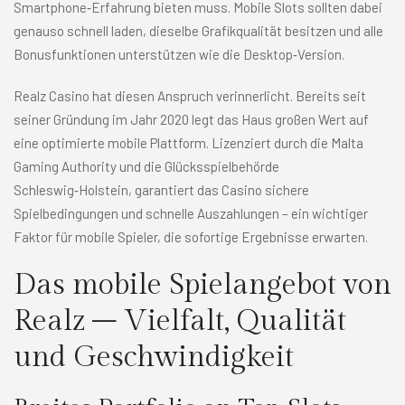
Smartphone‑Erfahrung bieten muss. Mobile Slots sollten dabei
genauso schnell laden, dieselbe Grafikqualität besitzen und alle
Bonusfunktionen unterstützen wie die Desktop‑Version.
Realz Casino hat diesen Anspruch verinnerlicht. Bereits seit
seiner Gründung im Jahr 2020 legt das Haus großen Wert auf
eine optimierte mobile Plattform. Lizenziert durch die Malta
Gaming Authority und die Glücksspielbehörde
Schleswig‑Holstein, garantiert das Casino sichere
Spielbedingungen und schnelle Auszahlungen – ein wichtiger
Faktor für mobile Spieler, die sofortige Ergebnisse erwarten.
Das mobile Spielangebot von
Realz – Vielfalt, Qualität
und Geschwindigkeit