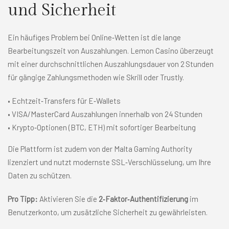
und Sicherheit
Ein häufiges Problem bei Online‑Wetten ist die lange
Bearbeitungszeit von Auszahlungen. Lemon Casino überzeugt
mit einer durchschnittlichen Auszahlungsdauer von 2 Stunden
für gängige Zahlungsmethoden wie Skrill oder Trustly.
• Echtzeit‑Transfers für E‑Wallets
• VISA/MasterCard Auszahlungen innerhalb von 24 Stunden
• Krypto‑Optionen (BTC, ETH) mit sofortiger Bearbeitung
Die Plattform ist zudem von der Malta Gaming Authority
lizenziert und nutzt modernste SSL‑Verschlüsselung, um Ihre
Daten zu schützen.
Pro Tipp:
Aktivieren Sie die
2‑Faktor‑Authentifizierung
im
Benutzerkonto, um zusätzliche Sicherheit zu gewährleisten.