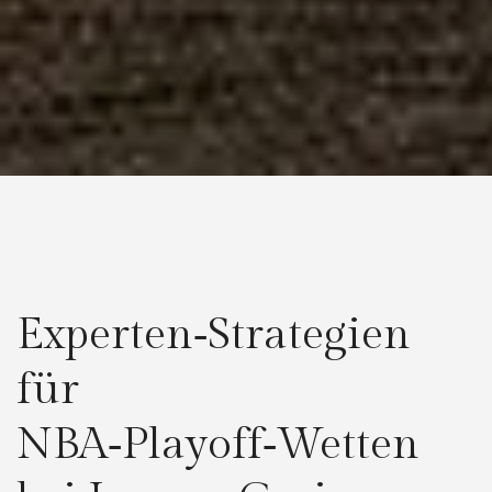
Experten‑Strategien
für
NBA‑Playoff‑Wetten