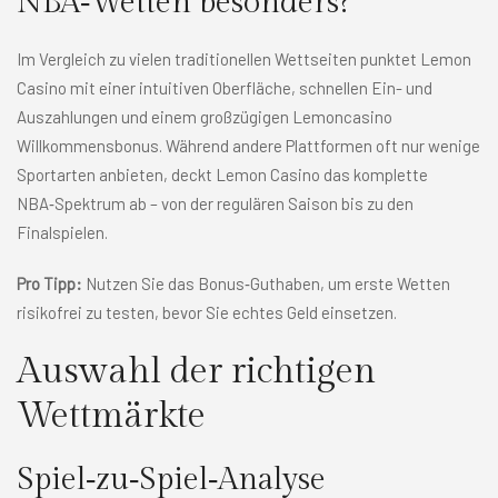
NBA‑Wetten besonders?
Im Vergleich zu vielen traditionellen Wettseiten punktet Lemon
Casino mit einer intuitiven Oberfläche, schnellen Ein- und
Auszahlungen und einem großzügigen Lemoncasino
Willkommensbonus. Während andere Plattformen oft nur wenige
Sportarten anbieten, deckt Lemon Casino das komplette
NBA‑Spektrum ab – von der regulären Saison bis zu den
Finalspielen.
Pro Tipp:
Nutzen Sie das Bonus‑Guthaben, um erste Wetten
risikofrei zu testen, bevor Sie echtes Geld einsetzen.
Auswahl der richtigen
Wettmärkte
Spiel‑zu‑Spiel‑Analyse