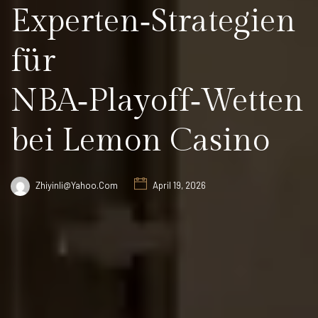
Experten‑Strategien
für
NBA‑Playoff‑Wetten
bei Lemon Casino
Zhiyinli@yahoo.com
April 19, 2026