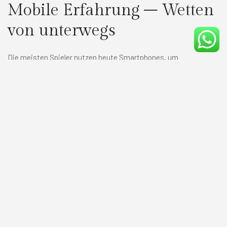
Mobile Erfahrung – Wetten
von unterwegs
Die meisten Spieler nutzen heute Smartphones, um
Live‑Wetten zu platzieren. Lemon Casino bietet eine vollständig
responsive Web‑App, die auf iOS und Android gleichermaßen
flüssig läuft.
• Live‑Streaming der NBA‑Spiele direkt im Browser
• Push‑Benachrichtigungen bei Spielbeginn oder
Quotenänderungen
• In‑App‑Wettfunktion für schnelle Entscheidungen
Durch die mobile Optimierung können Sie im letzten Moment
noch auf ein Spiel setzen, wenn sich die Quoten verschieben.
Verantwortungsvolles