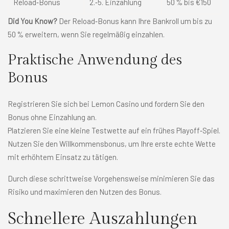
Reload‑Bonus
2.‑5. Einzahlung
50 % bis €150
Did You Know?
Der Reload‑Bonus kann Ihre Bankroll um bis zu
50 % erweitern, wenn Sie regelmäßig einzahlen.
Praktische Anwendung des
Bonus
Registrieren Sie sich bei Lemon Casino und fordern Sie den
Bonus ohne Einzahlung an.
Platzieren Sie eine kleine Testwette auf ein frühes Playoff‑Spiel.
Nutzen Sie den Willkommensbonus, um Ihre erste echte Wette
mit erhöhtem Einsatz zu tätigen.
Durch diese schrittweise Vorgehensweise minimieren Sie das
Risiko und maximieren den Nutzen des Bonus.
Schnellere Auszahlungen