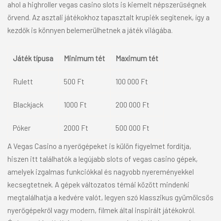
ahol a highroller vegas casino slots is kiemelt népszerűségnek
örvend. Az asztali játékokhoz tapasztalt krupiék segítenek, így a
kezdők is könnyen belemerülhetnek a játék világába.
Játék típusa
Minimum tét
Maximum tét
Rulett
500 Ft
100 000 Ft
Blackjack
1000 Ft
200 000 Ft
Póker
2000 Ft
500 000 Ft
A Vegas Casino a nyerőgépeket is külön figyelmet fordítja,
hiszen itt találhatók a legújabb slots of vegas casino gépek,
amelyek izgalmas funkciókkal és nagyobb nyereményekkel
kecsegtetnek. A gépek változatos témái között mindenki
megtalálhatja a kedvére valót, legyen szó klasszikus gyümölcsös
nyerőgépekről vagy modern, filmek által inspirált játékokról.