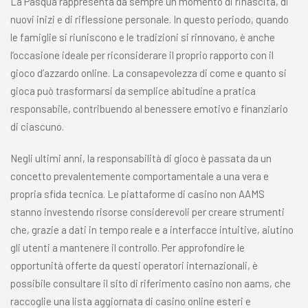
La Pasqua rappresenta da sempre un momento di rinascita, di
nuovi inizi e di riflessione personale. In questo periodo, quando
le famiglie si riuniscono e le tradizioni si rinnovano, è anche
l’occasione ideale per riconsiderare il proprio rapporto con il
gioco d’azzardo online. La consapevolezza di come e quanto si
gioca può trasformarsi da semplice abitudine a pratica
responsabile, contribuendo al benessere emotivo e finanziario
di ciascuno.
Negli ultimi anni, la responsabilità di gioco è passata da un
concetto prevalentemente comportamentale a una vera e
propria sfida tecnica. Le piattaforme di casino non AAMS
stanno investendo risorse considerevoli per creare strumenti
che, grazie a dati in tempo reale e a interfacce intuitive, aiutino
gli utenti a mantenere il controllo. Per approfondire le
opportunità offerte da questi operatori internazionali, è
possibile consultare il sito di riferimento
casino non aams
, che
raccoglie una lista aggiornata di casino online esteri e