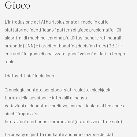
Gioco
L’introduzione dell’AI ha rivoluzionato il modo in cui le
piattaforme identificano i pattern di gioco problematici. Gli
algoritmi di machine learning più diffusi sono le reti neurali
profonde (DNN) e i gradient boosting decision trees (GBDT),
entrambi in grado di analizzare grandi volumi di dati in tempo
reale.
I dataset tipici includono:
Cronologia puntate per gioco (slot, roulette, blackjack).
Durata della sessione e intervalli di pausa.
Variazioni di deposito e prelievo, con particolare attenzione a
picchi improvvisi.
Interazioni con bonus e promozioni (es. utilizzo di free spin).
La privacy è gestita mediante anonimizzazione dei dati