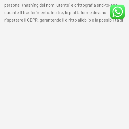
personali (hashing dei nomi utente) e crittografia end‑to‑end
durante il trasferimento. Inoltre, le piattaforme devono
rispettare il GDPR, garantendo il diritto all’oblio e la possibilità di
opt‑out per gli utenti.
Un’architettura tipica di motore di alert prevede tre strati:
Raccolta – micro‑servizi che ingeriscono eventi di gioco via
Kafka, normalizzandoli in un data lake su Amazon S3.
Analisi – modelli di AI eseguiti su Amazon SageMaker o Google AI
Platform, che calcolano un punteggio di rischio per ogni
sessione.
Azione – un servizio di orchestrazione (AWS Step Functions) che
invia notifiche push o attiva pause automatiche quando il
punteggio supera una soglia predefinita.
La calibrazione dei modelli è cruciale: un tasso elevato di false
positive può frustrare i giocatori, mentre le false negative