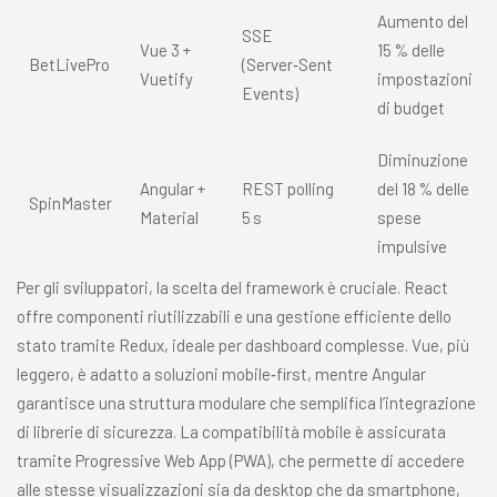
Aumento del
SSE
Vue 3 +
15 % delle
BetLivePro
(Server‑Sent
Vuetify
impostazioni
Events)
di budget
Diminuzione
Angular +
REST polling
del 18 % delle
SpinMaster
Material
5 s
spese
impulsive
Per gli sviluppatori, la scelta del framework è cruciale. React
offre componenti riutilizzabili e una gestione efficiente dello
stato tramite Redux, ideale per dashboard complesse. Vue, più
leggero, è adatto a soluzioni mobile‑first, mentre Angular
garantisce una struttura modulare che semplifica l’integrazione
di librerie di sicurezza. La compatibilità mobile è assicurata
tramite Progressive Web App (PWA), che permette di accedere
alle stesse visualizzazioni sia da desktop che da smartphone,