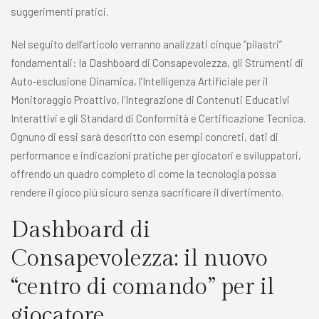
suggerimenti pratici.
Nel seguito dell’articolo verranno analizzati cinque “pilastri”
fondamentali: la Dashboard di Consapevolezza, gli Strumenti di
Auto‑esclusione Dinamica, l’Intelligenza Artificiale per il
Monitoraggio Proattivo, l’Integrazione di Contenuti Educativi
Interattivi e gli Standard di Conformità e Certificazione Tecnica.
Ognuno di essi sarà descritto con esempi concreti, dati di
performance e indicazioni pratiche per giocatori e sviluppatori,
offrendo un quadro completo di come la tecnologia possa
rendere il gioco più sicuro senza sacrificare il divertimento.
Dashboard di
Consapevolezza: il nuovo
“centro di comando” per il
giocatore