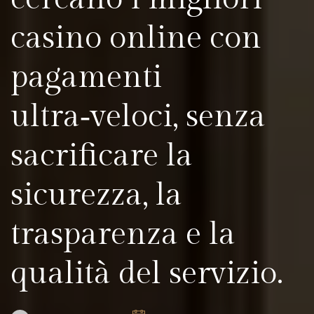
casino online con
pagamenti
ultra‑veloci, senza
sacrificare la
sicurezza, la
trasparenza e la
qualità del servizio.