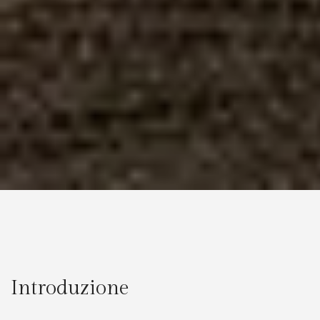
Introduzione