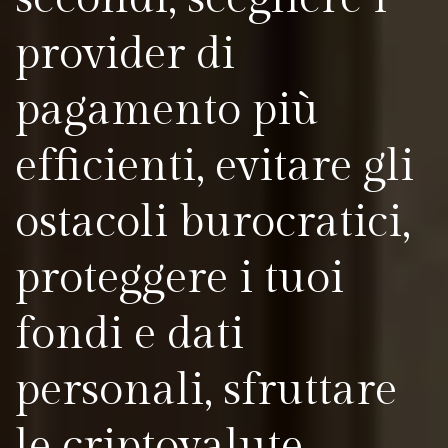
provider di
pagamento più
efficienti, evitare gli
ostacoli burocratici,
proteggere i tuoi
fondi e dati
personali, sfruttare
le criptovalute,