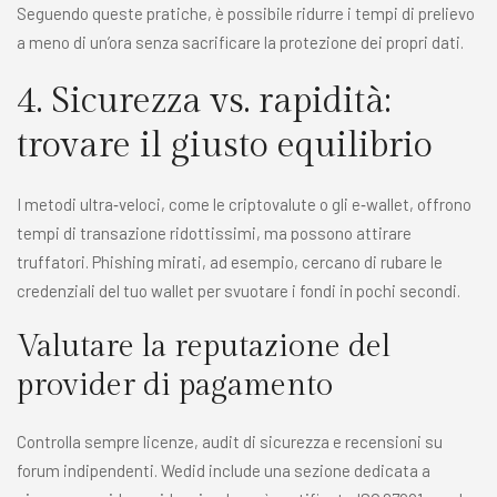
Seguendo queste pratiche, è possibile ridurre i tempi di prelievo
a meno di un’ora senza sacrificare la protezione dei propri dati.
4. Sicurezza vs. rapidità:
trovare il giusto equilibrio
I metodi ultra‑veloci, come le criptovalute o gli e‑wallet, offrono
tempi di transazione ridottissimi, ma possono attirare
truffatori. Phishing mirati, ad esempio, cercano di rubare le
credenziali del tuo wallet per svuotare i fondi in pochi secondi.
Valutare la reputazione del
provider di pagamento
Controlla sempre licenze, audit di sicurezza e recensioni su
forum indipendenti. Wedid include una sezione dedicata a