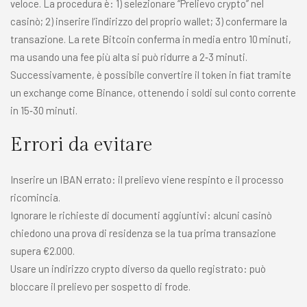
veloce. La procedura è: 1) selezionare “Prelievo crypto” nel
casinò; 2) inserire l’indirizzo del proprio wallet; 3) confermare la
transazione. La rete Bitcoin conferma in media entro 10 minuti,
ma usando una fee più alta si può ridurre a 2‑3 minuti.
Successivamente, è possibile convertire il token in fiat tramite
un exchange come Binance, ottenendo i soldi sul conto corrente
in 15‑30 minuti.
Errori da evitare
Inserire un IBAN errato: il prelievo viene respinto e il processo
ricomincia.
Ignorare le richieste di documenti aggiuntivi: alcuni casinò
chiedono una prova di residenza se la tua prima transazione
supera €2.000.
Usare un indirizzo crypto diverso da quello registrato: può
bloccare il prelievo per sospetto di frode.