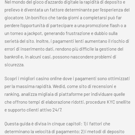
Nel mondo del gioco d’azzardo digitale la rapidità di deposito e
prelievo è diventata un fattore determinante per l’esperienza del
giocatore. Un bonifico che tarda giorni a completarsi può far
perdere l’opportunità di partecipare a una promozione flash o a
un torneo a jackpot, generando frustrazione e dubbio sulla
serietà del sito. Inoltre, i pagamenti lenti aumentano il rischio di
errori di inserimento dati, rendono più difficile la gestione del
bankroll e, in alcuni casi, possono nascondere problemi di
sicurezza.
Scopri i
migliori casino online
dove i pagamenti sono ottimizzati
per la massima rapidità. Wedid, come sito di recensioni e
ranking, analizza migliaia di piattaforme per individuare quelle
che offrono tempi di elaborazione ridotti, procedure KYC snellite
e supporto clienti attivo 24/7.
Questa guida è divisa in cinque capitoli: 1) i fattori che
determinano la velocità di pagamento; 2) i metodi di deposito