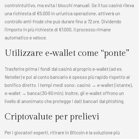
controintuitivo, ma evita i blocchi manuali. Se il tuo casinò rileva
una richiesta di €5.000 in un’unica operazione, attiverà un
controllo anti‑frode che può durare fino a 72 ore. Dividendo
l’importo in più richieste di €1.000, il processo rimane
automatico e veloce.
Utilizzare e‑wallet come “ponte”
Trasferire prima i fondi dal casinò al proprio e‑wallet (ad es.
Neteller) e poi al conto bancario è spesso più rapido rispetto al
bonifico diretto. I tempi medi sono: casinò → e‑wallet (istante),
e‑wallet → banca (30‑60 min). Inoltre, gli e‑wallet offrono un
livello di anonimato che protegge i dati bancari dal phishing.
Criptovalute per prelievi
Per i giocatori esperti, ritirare in Bitcoin è la soluzione più