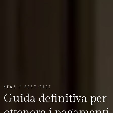
NEWS / POST PAGE
Guida definitiva per
ottenere i pagamenti