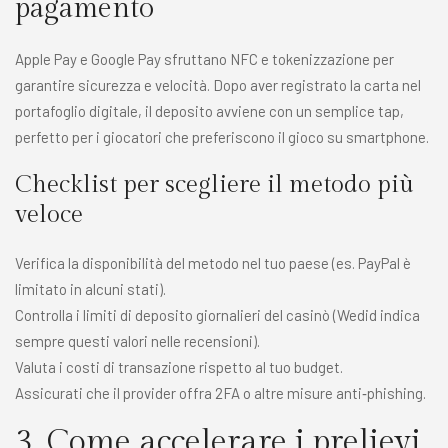
pagamento
Apple Pay e Google Pay sfruttano NFC e tokenizzazione per
garantire sicurezza e velocità. Dopo aver registrato la carta nel
portafoglio digitale, il deposito avviene con un semplice tap,
perfetto per i giocatori che preferiscono il gioco su smartphone.
Checklist per scegliere il metodo più
veloce
Verifica la disponibilità del metodo nel tuo paese (es. PayPal è
limitato in alcuni stati).
Controlla i limiti di deposito giornalieri del casinò (Wedid indica
sempre questi valori nelle recensioni).
Valuta i costi di transazione rispetto al tuo budget.
Assicurati che il provider offra 2FA o altre misure anti‑phishing.
3. Come accelerare i prelievi