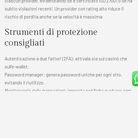
ciascun provider, evidenziando se è certificato ISO 27001 o se ha
subito violazioni recenti. Un provider con rating alto riduce il
rischio di perdita anche se la velocità è massima.
Strumenti di protezione
consigliati
Autenticazione a due fattori (2FA): attivala sia sul casinò che
sull’e‑wallet.
Password manager: genera password uniche per ogni sito,
evitando il riutilizzo.
Monitoraggio delle transazioni: imposta notifiche push per ogni
deposito o prelievo; così rilevi immediatamente attività
sospette.
Responsible gambling e controlli
anti‑lavaggio