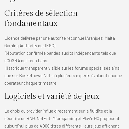
Critères de sélection
fondamentaux
Licence délivrée par une autorité reconnue (Aranjuez, Malta
Gaming Authority ou UKGC).
Réputation confirmée par des audits indépendants tels que
eCOGRA ou iTech Labs.
Historique transparent visible sur les forums spécialisés ainsi
que sur Basketnews.Net, où plusieurs experts évaluent chaque
opérateur chaque trimestre.
Logiciels et variété de jeux
Le choix du provider influe directement sur la fluidité et la
sécurité du RNG. NetEnt, Microgaming et Play’n GO proposent
aujourd’hui plus de 4 000 titres différents ; leurs jeux affichent