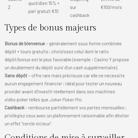
quotidien 15% +
Z
sur
€100/mois
pari gratuit €10
cashback
Types de bonus majeurs
Bonus de bienvenue
– généralement sous forme combinée
dépôt + tours gratuits ; choisissez celui dont le ratio
dépôt/bonus est le plus favorable (exemple : Casino Y propose
un doublement du dépôt suivi d’un cash supplémentaire).
Sans dépôt
– offre rare mais précieuse car elle ne nécessite
aucun engagement financier ; idéal pour tester un nouveau
provider avant d’investir réellement dans ses machines
vidéo‑poker telles que
Joker Poker Pro
.
Cashback
– rembourse partiellement vos pertes mensuelles ;
privilégiez ceux avec un plafonnement raisonnable afin d’éviter
un effet “cercle vicieux”.
Conditions de mise à surveiller