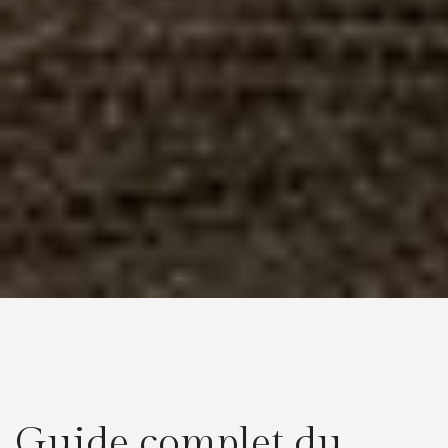
Guide complet du