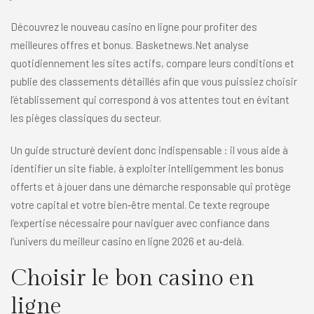
Découvrez le
nouveau casino en ligne
pour profiter des
meilleures offres et bonus. Basketnews.Net analyse
quotidiennement les sites actifs, compare leurs conditions et
publie des classements détaillés afin que vous puissiez choisir
l’établissement qui correspond à vos attentes tout en évitant
les pièges classiques du secteur.
Un guide structuré devient donc indispensable : il vous aide à
identifier un site fiable, à exploiter intelligemment les bonus
offerts et à jouer dans une démarche responsable qui protège
votre capital et votre bien‑être mental. Ce texte regroupe
l’expertise nécessaire pour naviguer avec confiance dans
l’univers du meilleur casino en ligne 2026 et au‑delà.
Choisir le bon casino en
ligne