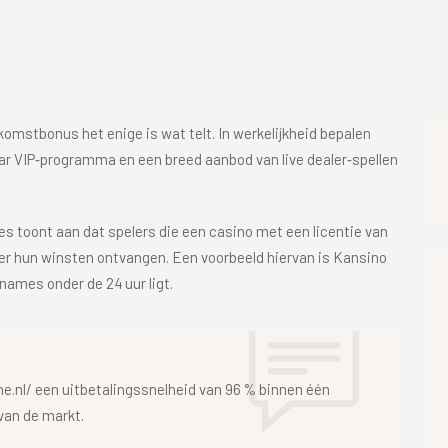
omstbonus het enige is wat telt. In werkelijkheid bepalen
aar VIP‑programma en een breed aanbod van live dealer‑spellen
s toont aan dat spelers die een casino met een licentie van
ler hun winsten ontvangen. Een voorbeeld hiervan is Kansino
names onder de 24 uur ligt.
e.nl/ een uitbetalingssnelheid van 96 % binnen één
van de markt.