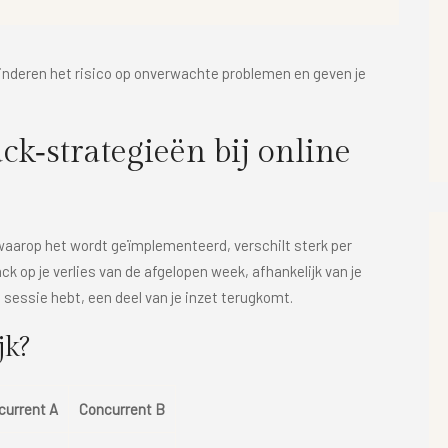
inderen het risico op onverwachte problemen en geven je
ck‑strategieën bij online
aarop het wordt geïmplementeerd, verschilt sterk per
ck op je verlies van de afgelopen week, afhankelijk van je
e sessie hebt, een deel van je inzet terugkomt.
jk?
current A
Concurrent B