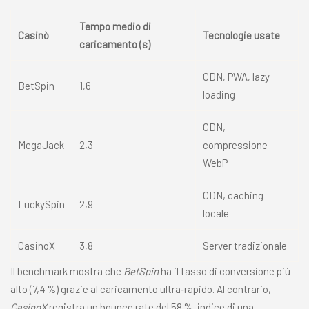
Tempo medio di
Casinò
Tecnologie usate
caricamento (s)
CDN, PWA, lazy
BetSpin
1,6
loading
CDN,
MegaJack
2,3
compressione
WebP
CDN, caching
LuckySpin
2,9
locale
CasinoX
3,8
Server tradizionale
Il benchmark mostra che
BetSpin
ha il tasso di conversione più
alto (7,4 %) grazie al caricamento ultra‑rapido. Al contrario,
CasinoX
registra un bounce rate del 58 %, indice di una