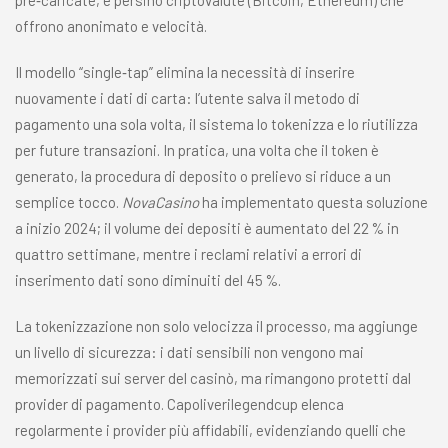
pre‑caricate, e persino criptovalute (Bitcoin, Ethereum) che
offrono anonimato e velocità.
Il modello “single‑tap” elimina la necessità di inserire
nuovamente i dati di carta: l’utente salva il metodo di
pagamento una sola volta, il sistema lo tokenizza e lo riutilizza
per future transazioni. In pratica, una volta che il token è
generato, la procedura di deposito o prelievo si riduce a un
semplice tocco.
NovaCasino
ha implementato questa soluzione
a inizio 2024; il volume dei depositi è aumentato del 22 % in
quattro settimane, mentre i reclami relativi a errori di
inserimento dati sono diminuiti del 45 %.
La tokenizzazione non solo velocizza il processo, ma aggiunge
un livello di sicurezza: i dati sensibili non vengono mai
memorizzati sui server del casinò, ma rimangono protetti dal
provider di pagamento. Capoliverilegendcup elenca
regolarmente i provider più affidabili, evidenziando quelli che