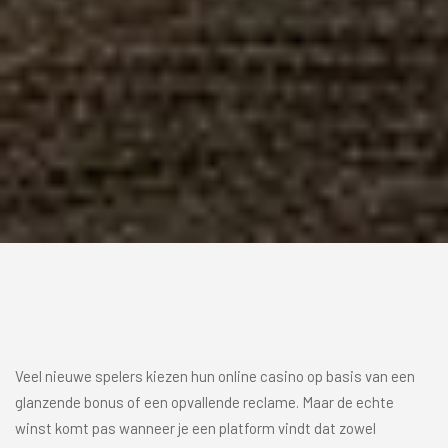
Veel nieuwe spelers kiezen hun online casino op basis van een
glanzende bonus of een opvallende reclame. Maar de echte
winst komt pas wanneer je een platform vindt dat zowel