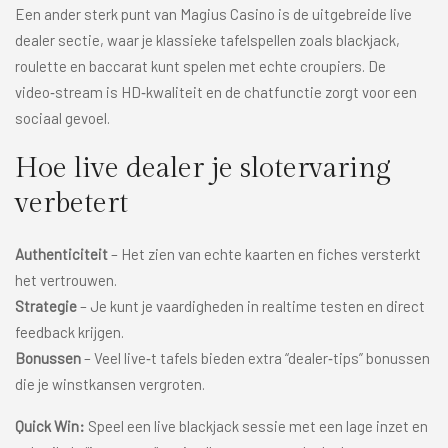
Een ander sterk punt van Magius Casino is de uitgebreide live
dealer sectie, waar je klassieke tafelspellen zoals blackjack,
roulette en baccarat kunt spelen met echte croupiers. De
video‑stream is HD‑kwaliteit en de chatfunctie zorgt voor een
sociaal gevoel.
Hoe live dealer je slotervaring
verbetert
Authenticiteit
– Het zien van echte kaarten en fiches versterkt
het vertrouwen.
Strategie
– Je kunt je vaardigheden in realtime testen en direct
feedback krijgen.
Bonussen
– Veel live‑t tafels bieden extra “dealer‑tips” bonussen
die je winstkansen vergroten.
Quick Win:
Speel een live blackjack sessie met een lage inzet en