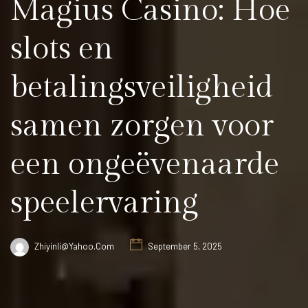
Magius Casino: Hoe
slots en
betalingsveiligheid
samen zorgen voor
een ongeëvenaarde
speelervaring
Zhiyinli@yahoo.com
September 5, 2025