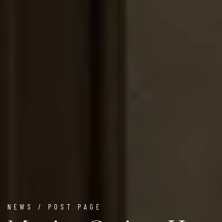
NEWS / POST PAGE