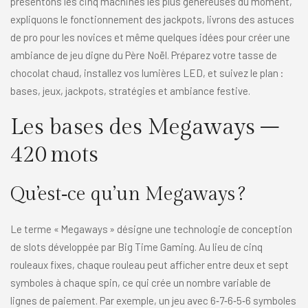
présentons les cinq machines les plus généreuses du moment,
expliquons le fonctionnement des jackpots, livrons des astuces
de pro pour les novices et même quelques idées pour créer une
ambiance de jeu digne du Père Noël. Préparez votre tasse de
chocolat chaud, installez vos lumières LED, et suivez le plan :
bases, jeux, jackpots, stratégies et ambiance festive.
Les bases des Megaways –
420 mots
Qu’est‑ce qu’un Megaways ?
Le terme « Megaways » désigne une technologie de conception
de slots développée par Big Time Gaming. Au lieu de cinq
rouleaux fixes, chaque rouleau peut afficher entre deux et sept
symboles à chaque spin, ce qui crée un nombre variable de
lignes de paiement. Par exemple, un jeu avec 6‑7‑6‑5‑6 symboles