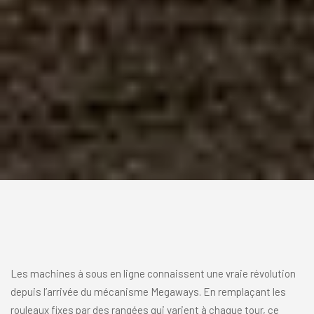
Les machines à sous en ligne connaissent une vraie révolution
depuis l’arrivée du mécanisme Megaways. En remplaçant les
rouleaux fixes par des rangées qui varient à chaque tour, ce