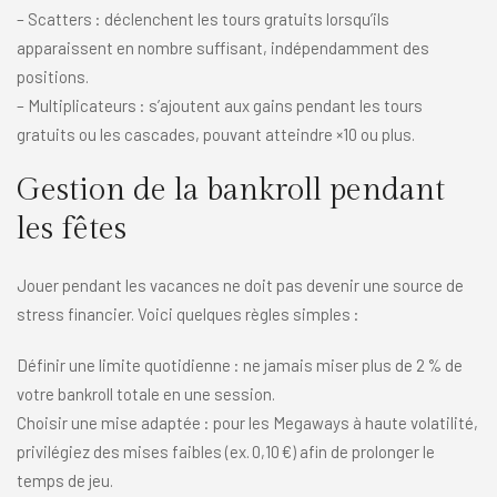
– Scatters : déclenchent les tours gratuits lorsqu’ils
apparaissent en nombre suffisant, indépendamment des
positions.
– Multiplicateurs : s’ajoutent aux gains pendant les tours
gratuits ou les cascades, pouvant atteindre ×10 ou plus.
Gestion de la bankroll pendant
les fêtes
Jouer pendant les vacances ne doit pas devenir une source de
stress financier. Voici quelques règles simples :
Définir une limite quotidienne : ne jamais miser plus de 2 % de
votre bankroll totale en une session.
Choisir une mise adaptée : pour les Megaways à haute volatilité,
privilégiez des mises faibles (ex. 0,10 €) afin de prolonger le
temps de jeu.