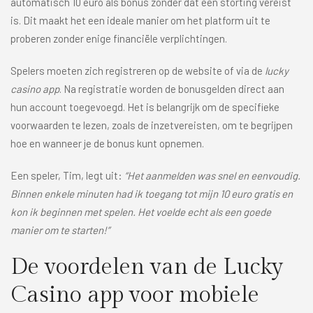
automatisch 10 euro als bonus zonder dat een storting vereist
is. Dit maakt het een ideale manier om het platform uit te
proberen zonder enige financiële verplichtingen.
Spelers moeten zich registreren op de website of via de
lucky
casino app
. Na registratie worden de bonusgelden direct aan
hun account toegevoegd. Het is belangrijk om de specifieke
voorwaarden te lezen, zoals de inzetvereisten, om te begrijpen
hoe en wanneer je de bonus kunt opnemen.
Een speler, Tim, legt uit:
“Het aanmelden was snel en eenvoudig.
Binnen enkele minuten had ik toegang tot mijn 10 euro gratis en
kon ik beginnen met spelen. Het voelde echt als een goede
manier om te starten!”
De voordelen van de Lucky
Casino app voor mobiele