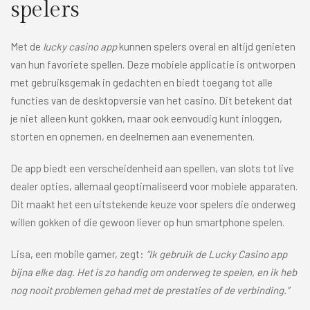
spelers
Met de
lucky casino app
kunnen spelers overal en altijd genieten
van hun favoriete spellen. Deze mobiele applicatie is ontworpen
met gebruiksgemak in gedachten en biedt toegang tot alle
functies van de desktopversie van het casino. Dit betekent dat
je niet alleen kunt gokken, maar ook eenvoudig kunt inloggen,
storten en opnemen, en deelnemen aan evenementen.
De app biedt een verscheidenheid aan spellen, van slots tot live
dealer opties, allemaal geoptimaliseerd voor mobiele apparaten.
Dit maakt het een uitstekende keuze voor spelers die onderweg
willen gokken of die gewoon liever op hun smartphone spelen.
Lisa, een mobile gamer, zegt:
“Ik gebruik de Lucky Casino app
bijna elke dag. Het is zo handig om onderweg te spelen, en ik heb
nog nooit problemen gehad met de prestaties of de verbinding.”