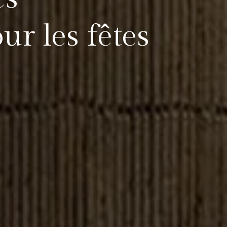
ur les fêtes