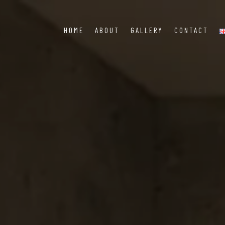
HOME
ABOUT
GALLERY
CONTACT