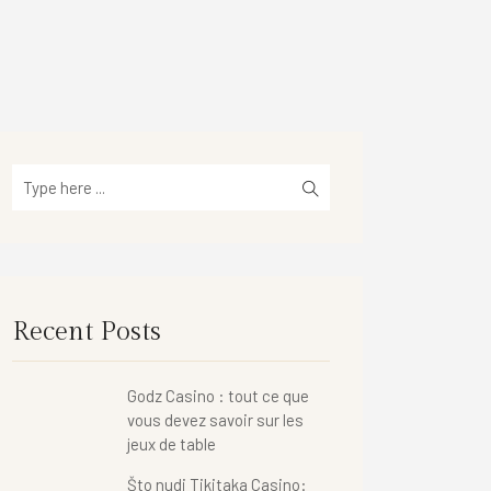
Recent Posts
Godz Casino : tout ce que
vous devez savoir sur les
jeux de table
Što nudi Tikitaka Casino: