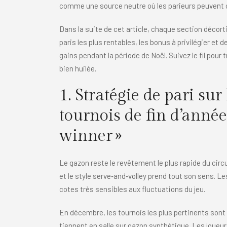
comme une source neutre où les parieurs peuvent 
Dans la suite de cet article, chaque section décorti
paris les plus rentables, les bonus à privilégier et
gains pendant la période de Noël. Suivez le fil pou
bien huilée.
1. Stratégie de pari sur 
tournois de fin d’anné
winner »
Le gazon reste le revêtement le plus rapide du circui
et le style serve‑and‑volley prend tout son sens. L
cotes très sensibles aux fluctuations du jeu.
En décembre, les tournois les plus pertinents sont
tiennent en salle sur gazon synthétique. Les joue