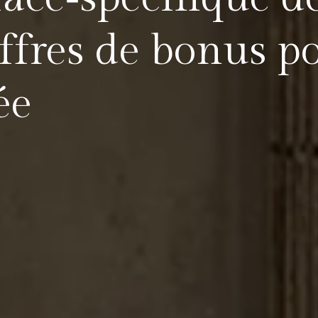
ffres de bonus po
ée