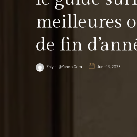
meilleures o
de fin d’ann
Zhiyinli@yahoo.com
June 13, 2026