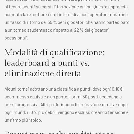
ottenere sconti su corsi di formazione online. Questo approccio
aumenta la retention: i dati interni di alcuni operatori mostrano
un tasso di ritorno del 35 % per i giocatori che hanno partecipato
a un torneo studentesco rispetto al 22 % dei giocatori
occasionali.
Modalità di qualificazione:
leaderboard a punti vs.
eliminazione diretta
Alcuni tornei adottano una classifica a punti, dove ogni 0,10 €
scommesso equivale a un punto; i primi 50 posti accedono a
premi progressivi. Altri preferiscono l’eliminazione diretta: dopo
ogni round, i 10 % più deboli vengono esclusi, creando tensione e
un ritmo più rapido.