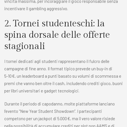
vincita massima, per incoraggiare il gioco responsabile senza
incentivare il gambling aggressivo.
2. Tornei studenteschi: la
spina dorsale delle offerte
stagionali
I tornei dedicati agli studenti rappresentano il fulcro delle
campagne di fine anno. Il format tipico prevede un buy‑in di
5‑10 €, un leaderboard a punti basato su volumi di scommessa e
premi che vanno ben oltre il cash, includendo crediti gioco, buoni
per libri universitari e gadget tecnologici.
Durante il periodo di capodanno, molte piattaforme lanciano
l’evento “New Year Student Showdown”. I partecipanti
competono per un jackpot di 5.000 €, ma il vero valore risiede
nella possibilità di accumulare crediti per slot non AAMS e di