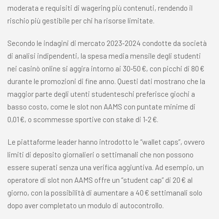
moderata e requisiti di wagering più contenuti, rendendo il
rischio più gestibile per chi ha risorse limitate.
Secondo le indagini di mercato 2023‑2024 condotte da società
di analisi indipendenti, la spesa media mensile degli studenti
nei casinò online si aggira intorno ai 30‑50 €, con picchi di 80 €
durante le promozioni di fine anno. Questi dati mostrano che la
maggior parte degli utenti studenteschi preferisce giochi a
basso costo, come le slot non AAMS con puntate minime di
0,01 €, o scommesse sportive con stake di 1‑2 €.
Le piattaforme leader hanno introdotto le “wallet caps”, ovvero
limiti di deposito giornalieri o settimanali che non possono
essere superati senza una verifica aggiuntiva. Ad esempio, un
operatore di slot non AAMS offre un “student cap” di 20 € al
giorno, con la possibilità di aumentare a 40 € settimanali solo
dopo aver completato un modulo di autocontrollo.