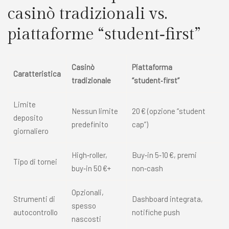
casinò tradizionali vs.
piattaforme “student‑first”
Casinò
Piattaforma
Caratteristica
tradizionale
“student‑first”
Limite
Nessun limite
20 € (opzione “student
deposito
predefinito
cap”)
giornaliero
High‑roller,
Buy‑in 5‑10 €, premi
Tipo di tornei
buy‑in 50 €+
non‑cash
Opzionali,
Strumenti di
Dashboard integrata,
spesso
autocontrollo
notifiche push
nascosti