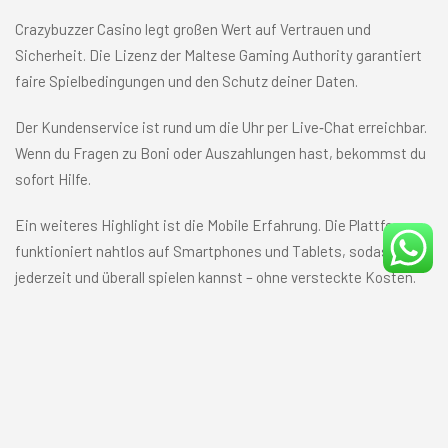
Crazybuzzer Casino legt großen Wert auf Vertrauen und
Sicherheit. Die Lizenz der Maltese Gaming Authority garantiert
faire Spielbedingungen und den Schutz deiner Daten.
Der Kundenservice ist rund um die Uhr per Live‑Chat erreichbar.
Wenn du Fragen zu Boni oder Auszahlungen hast, bekommst du
sofort Hilfe.
Ein weiteres Highlight ist die Mobile Erfahrung. Die Plattform
funktioniert nahtlos auf Smartphones und Tablets, sodass du
jederzeit und überall spielen kannst – ohne versteckte Kosten.
Stell dir vor, du könntest jederzeit von deinem
Handy aus auf deine Lieblingsslots zugreifen,
schnelle Auszahlungen erhalten und dabei stets die